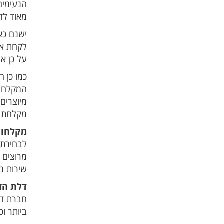
הנעימים
מאוד לד
ישנם כא
לקחת את
על כן א
כמו כן 
המקלחונ
מיוצרים
מקלחת גד
מקלחוני
לבחירת 
מרוצים 
שירות מע
דלת הזז
חברת דו
ביותר ו