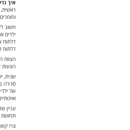
איך נדע
ראשית, 
וחומרים
חשוב לש
ילדים א
דלתות א
דלתות ל
הצוות ה
הצעות ל
שנית, י
סגירה ב
של ילדי
ואיכותיי
עניין ש
תחושת ה
צרו קשר