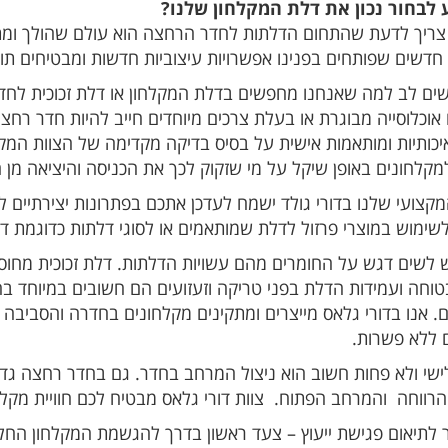
 לבחור נכון את דלת המקלחון שלנו?
צריך לדעת שהתחום הדלתות לחדר הרחצה הוא עולם שהולך ומת
 חדשים שפותחים בפנינו אפשרויות עיצוביות חדשות ומבטיחים תו
ים לב למה שאנחנו מחפשים בדלת המקלחון או דלת זכוכית ל
ו אוכלוסייה מבוגרת או בעלת צרכים מיוחדים חייב להיות חדר רחצ
יכותיות ומותאמות אישית על בסיס בדיקה מקדימה של הצוות המקצ
מקלחונים באופן שיקל על מי שזקוק לכך את הכניסה והיציאה מן 
מקצועי שלנו בדורי גולד ישמח לעדכן אתכם בפתרונות יצירתיים לב
שימוש במוצרי פרזול לדלת שמותאמים או לסוגי דלתות כדוגמת דלת
ש לשים דגש על החומרים מהם עשויות הדלתות. דלת זכוכית מחוס
טוחה ועמידות הדלת בפני טריקה וזעזועים הם חשובים במיוחד 
ם. אנו בדורי גלאס מייצרים ומתקינים מקלחונים בחדרה והסביבה 
ם ללא פשרות.
לישי ולא פחות חשוב הוא ניצול המרחב בחדר. גם בחדר רחצה גדו
רווחה והמרחב הפתוח. צוות דורי גלאס מבטיח לכם חוויית מקל
 לתיאום פגישת ייעוץ – צעד ראשון בדרך להגשמת המקלחון החל