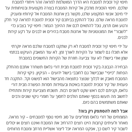
חיפוי קיר זכוכית למטבח היא הדרך המושלמת למראה זוהר וייחודי למטבח
שלכם. חיפוי הזכוכית מודבק אל קירות המטבח בצורה מקצועית ובטיחותית על
ידי מיטב אנשי המקצוע שלנו, מקשר בין ארונות המטבח אל קירותיו ומעניק
למטבח מראה שלם. נוכל להתקין בביתכם קיר זכוכית למטבח למראה קיר חלק
ורגוע ואם תרצו, נוכל להתאים לכם את ההיפך הגמור: חיפוי קיר בצבע כדי
"לשבור" את המונוטוניות של ארונות מטבח בהירים או לבנים על רקע קירות
לבנים.
על ידי חיפוי קיר זכוכית למטבח לא רק שתקנו למטבח שלכם מראה יוקרתי
אלא תוכלו גם לשמור על הקירות לאורך זמן. לא עוד המאבק העיקש בכתמי
שמן ואדי בישול! לא עוד צביעה חוזרת של הקירות החשופים במטבח!
הבחירה הנבונה בקיר זכוכית למטבח מבית דורי גלאס תשחרר אתכם מהחלק
הפחות "כייפי" שבבישול גם לחובבי בישול ידועים – הניקיון. ניקוי קירות
המטבח מאבק או לכלוך שנוצר כתוצאה מהבישול הוא לפשוט וקל. התקנה חד
פעמית של קיר זכוכית למטבח באיכות ובעמידות חסרות הפשרה מבית דורי
גלאס, וקניתם לכם ראש שקט לשנים רבות. תשכחו מצביעת קירות ותתחילו
לחשוב מה תעשו בכסף שאתם הולכים לחסוך על חומרי ניקוי שונים ורבים
שאתם משתמשים בהם כיום.
אבל למה להסתפק רק בזה?
המומחים של דורי גלאס ממליצים על סוג חיפוי נוסף למטבחים – קיר מראה.
מאחר ולעיתים קרובות היינו רוצים להרחיב את המטבח ואיננו רוצים או יכולים
לשבור קיר לשם כך, אפקט המראה יוכל ליצור אשליית מרחב ומטבח מרווחים