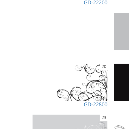
GD-22200
20
GD-22800
23