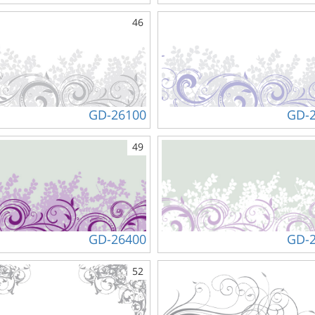
46
GD-26100
GD-
49
GD-26400
GD-
52