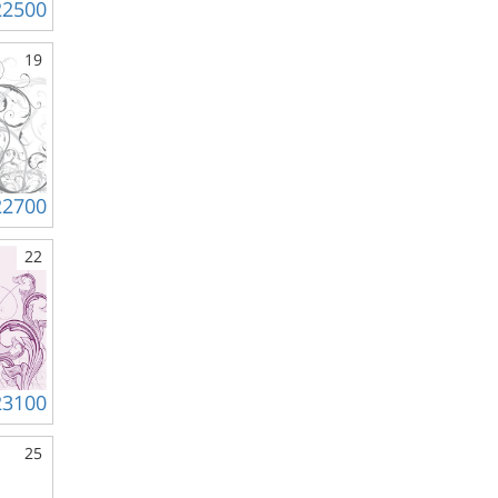
22500
19
22700
22
23100
25