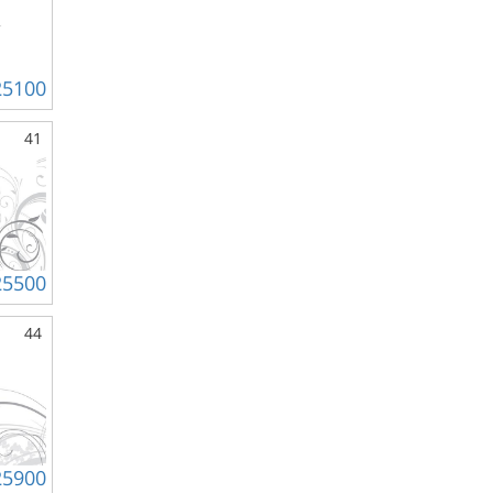
25100
41
25500
44
25900