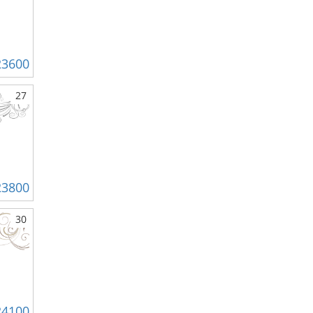
23600
27
23800
30
24100