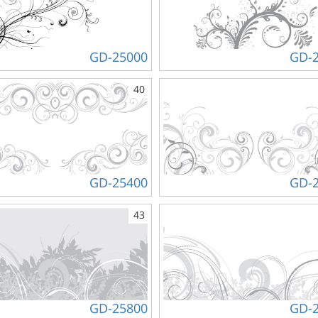
GD-25000
GD-
40
GD-25400
GD-
43
GD-25800
GD-