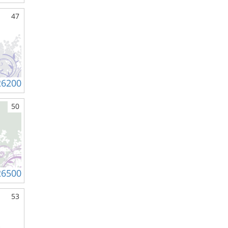
47
26200
50
26500
53