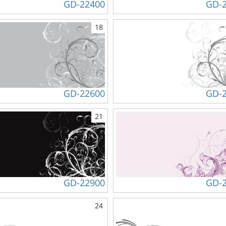
GD-22400
GD-
18
GD-22600
GD-
21
GD-22900
GD-
24