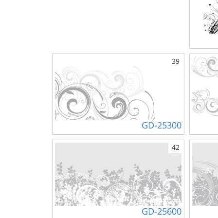
39
GD-25300
42
GD-25600