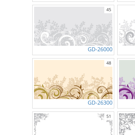
45
GD-26000
48
GD-26300
51