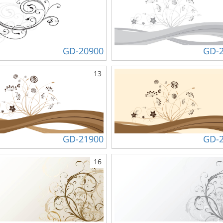
GD-20900
GD-
13
GD-21900
GD-
16