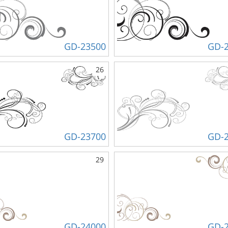
GD-23500
GD-
26
GD-23700
GD-
29
GD-24000
GD-