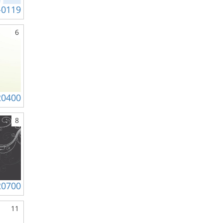
-0119
6
20400
8
20700
11