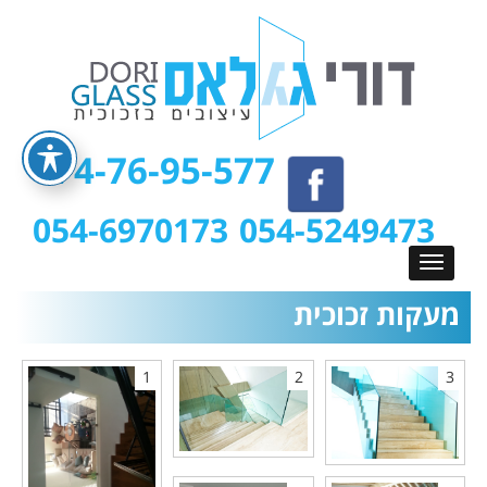
074-76-95-577
054-6970173
054-5249473
מעקות זכוכית
1
2
3