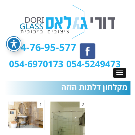
074-76-95-577
054-6970173
054-5249473
מקלחון דלתות הזזה
1
2