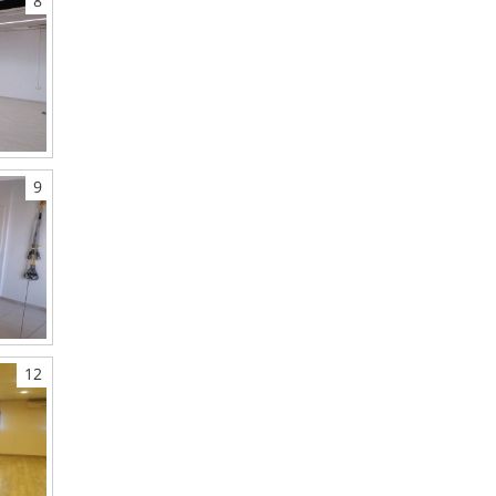
8
9
12