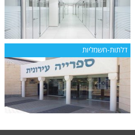
דלתות-חשמליות