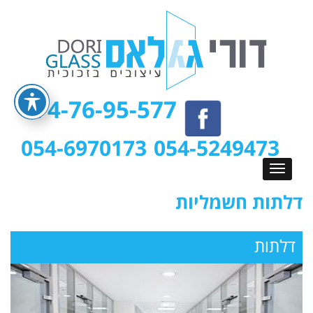
074-76-95-577
054-6970173
054-5249473
דלתות חשמליות
דלתות