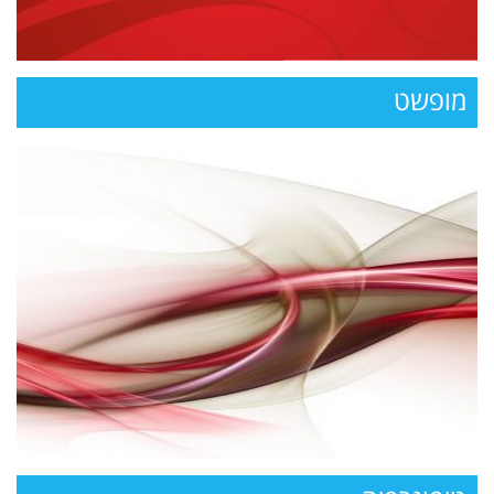
מופשט