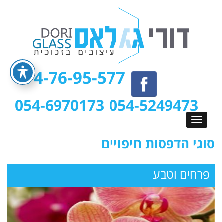
074-76-95-577
054-6970173
054-5249473
סוגי הדפסות חיפויים
פרחים וטבע